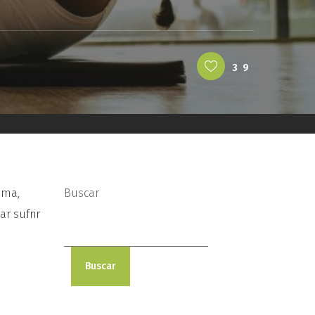
39
ama,
Buscar
r sufrir
Buscar