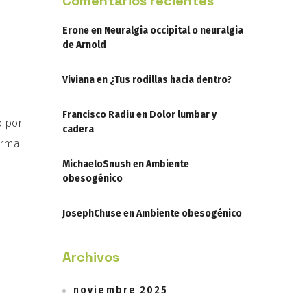
Comentarios recientes
Erone
en
Neuralgia occipital o neuralgia
de Arnold
Viviana
en
¿Tus rodillas hacia dentro?
Francisco Radiu
en
Dolor lumbar y
o por
cadera
orma
MichaeloSnush
en
Ambiente
obesogénico
JosephChuse
en
Ambiente obesogénico
Archivos
noviembre 2025