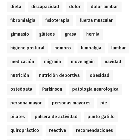
dieta
discapacidad
dolor
dolor lumbar
fibromialgia
fisioterapia
fuerza muscular
gimnasio
glúteos
grasa
hernia
higiene postural
hombro
lumbalgia
lumbar
medicación
migraña
move again
navidad
nutrición
nutrición deportiva
obesidad
osteópata
Parkinson
patologia neurologica
persona mayor
personas mayores
pie
pilates
pulsera de actividad
punto gatillo
quiropráctico
reactive
recomendaciones