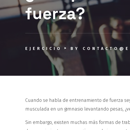
fuerza?
EJERCICIO
BY
CONTACTO@E
Cuando se habla de entrenamiento de fuerza seg
musculada en un gimnasio levantando pesas, ¿v
Sin embargo, existen muchas más formas de traba