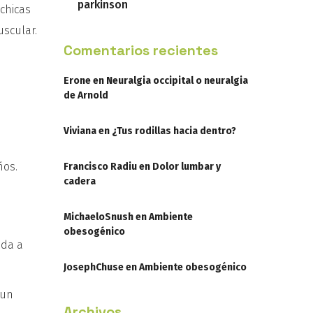
parkinson
 chicas
uscular.
Comentarios recientes
Erone
en
Neuralgia occipital o neuralgia
de Arnold
Viviana
en
¿Tus rodillas hacia dentro?
ños.
Francisco Radiu
en
Dolor lumbar y
cadera
MichaeloSnush
en
Ambiente
obesogénico
uda a
JosephChuse
en
Ambiente obesogénico
 un
Archivos