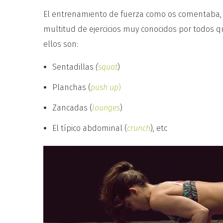
El entrenamiento de fuerza como os comentaba, n
multitud de ejercicios muy conocidos por todos q
ellos son:
Sentadillas
(
squat
)
Planchas (
push up
)
Zancadas (
lounges
)
El típico abdominal (
crunch
), etc