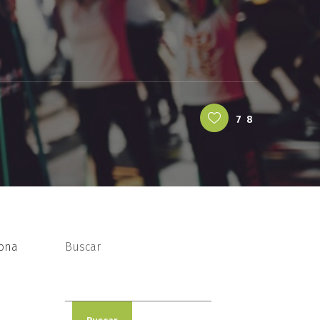
78
sona
Buscar