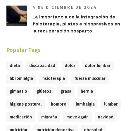
4 DE DICIEMBRE DE 2024
La importancia de la integración de
fisioterapia, pilates e hipopresivos en
la recuperación posparto
Popular Tags
dieta
discapacidad
dolor
dolor lumbar
fibromialgia
fisioterapia
fuerza muscular
gimnasio
glúteos
grasa
hernia
higiene postural
hombro
lumbalgia
lumbar
medicación
migraña
move again
navidad
nutrición
nutrición deportiva
obesidad