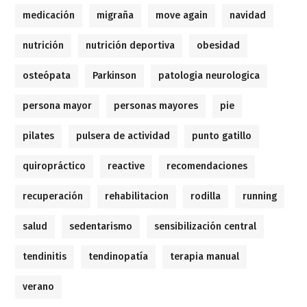
medicación
migraña
move again
navidad
nutrición
nutrición deportiva
obesidad
osteópata
Parkinson
patologia neurologica
persona mayor
personas mayores
pie
pilates
pulsera de actividad
punto gatillo
quiropráctico
reactive
recomendaciones
recuperación
rehabilitacion
rodilla
running
salud
sedentarismo
sensibilización central
tendinitis
tendinopatía
terapia manual
verano