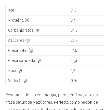
Kcal
315
Proteína (g)
3,7
Carbohidratos (g)
34,8
Azúcares (g)
25,9
Grasa total (g)
17,6
Grasa saturada (g)
12,3
Fibra (g)
1,2
Sodio (mg)
0,07
Resumen: denso en energía, pobre en fibra, alto en
grasa saturada y azúcares. Perfecta combinación de
grasa y azúcar para tentar al consumidor a repetir otra