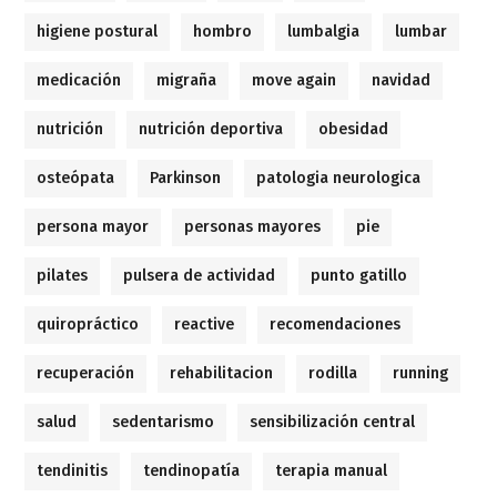
higiene postural
hombro
lumbalgia
lumbar
medicación
migraña
move again
navidad
nutrición
nutrición deportiva
obesidad
osteópata
Parkinson
patologia neurologica
persona mayor
personas mayores
pie
pilates
pulsera de actividad
punto gatillo
quiropráctico
reactive
recomendaciones
recuperación
rehabilitacion
rodilla
running
salud
sedentarismo
sensibilización central
tendinitis
tendinopatía
terapia manual