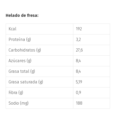
Helado de fresa:
Kcal
192
Proteína (g)
3,2
Carbohidratos (g)
27,6
Azúcares (g)
8,4
Grasa total (g)
8,4
Grasa saturada (g)
5,19
Fibra (g)
0,9
Sodio (mg)
188