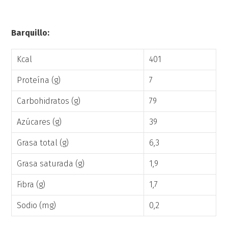
Barquillo:
Kcal
401
Proteína (g)
7
Carbohidratos (g)
79
Azúcares (g)
39
Grasa total (g)
6,3
Grasa saturada (g)
1,9
Fibra (g)
1,7
Sodio (mg)
0,2