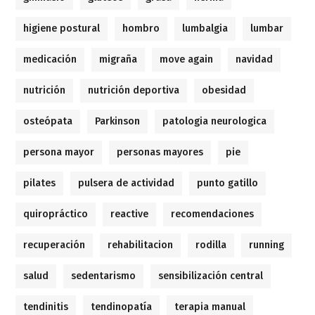
higiene postural
hombro
lumbalgia
lumbar
medicación
migraña
move again
navidad
nutrición
nutrición deportiva
obesidad
osteópata
Parkinson
patologia neurologica
persona mayor
personas mayores
pie
pilates
pulsera de actividad
punto gatillo
quiropráctico
reactive
recomendaciones
recuperación
rehabilitacion
rodilla
running
salud
sedentarismo
sensibilización central
tendinitis
tendinopatía
terapia manual