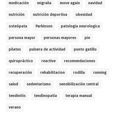
medicación
migraña
move again
navidad
nutrición
nutrición deportiva
obesidad
osteópata
Parkinson
patologia neurologica
persona mayor
personas mayores
pie
pilates
pulsera de actividad
punto gatillo
quiropráctico
reactive
recomendaciones
recuperación
rehabilitacion
rodilla
running
salud
sedentarismo
sensibilización central
tendinitis
tendinopatía
terapia manual
verano