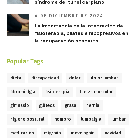
síndrome del túnel carpiano
4 DE DICIEMBRE DE 2024
La importancia de la integración de
fisioterapia, pilates e hipopresivos en
la recuperación posparto
Popular Tags
dieta
discapacidad
dolor
dolor lumbar
fibromialgia
fisioterapia
fuerza muscular
gimnasio
glúteos
grasa
hernia
higiene postural
hombro
lumbalgia
lumbar
medicación
migraña
move again
navidad