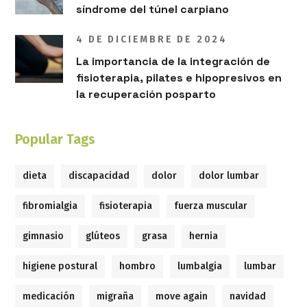
síndrome del túnel carpiano
4 DE DICIEMBRE DE 2024
La importancia de la integración de
fisioterapia, pilates e hipopresivos en
la recuperación posparto
Popular Tags
dieta
discapacidad
dolor
dolor lumbar
fibromialgia
fisioterapia
fuerza muscular
gimnasio
glúteos
grasa
hernia
higiene postural
hombro
lumbalgia
lumbar
medicación
migraña
move again
navidad