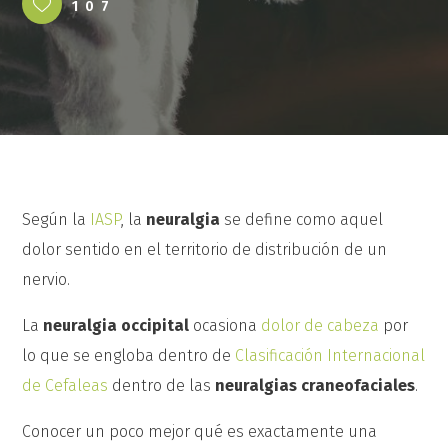
107
Según la
IASP
, la
neuralgia
se define como aquel
dolor sentido en el territorio de distribución de un
nervio.
La
neuralgia occipital
ocasiona
dolor de cabeza
por
lo que se engloba dentro de
Clasificación Internacional
de Cefaleas
dentro de las
neuralgias craneofaciales
.
Conocer un poco mejor qué es exactamente una