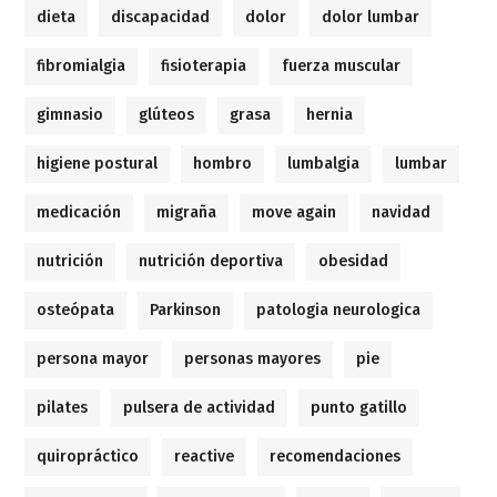
dieta
discapacidad
dolor
dolor lumbar
fibromialgia
fisioterapia
fuerza muscular
gimnasio
glúteos
grasa
hernia
higiene postural
hombro
lumbalgia
lumbar
medicación
migraña
move again
navidad
nutrición
nutrición deportiva
obesidad
osteópata
Parkinson
patologia neurologica
persona mayor
personas mayores
pie
pilates
pulsera de actividad
punto gatillo
quiropráctico
reactive
recomendaciones