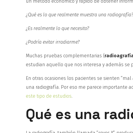
un método económico y rápido de obtener inform
¿Qué es lo que realmente muestra una radiografía
¿Es realmente lo que necesito?
¿Podría evitar irradiarme?
Muchas pruebas complementarias (
radioagrafí
estudian aquello que nos interesa y además se po
En otras ocasiones los pacientes se sienten “mal
una radiografía. Por eso me parece importante a
este tipo de estudios
.
Qué es una radi
La radiografía, también llamada “
rayos X
“, produc