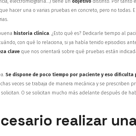
ncia, electromiografía…) tiene un
objetivo
distinto. Por tanto 
que hacer una o varias pruebas en concreto, pero no todas. E
ias.
 buena
historia clínica
. ¿Esto qué es? Dedicarle tiempo al pac
uándo, con qué lo relaciona, si ya había tenido episodios ant
eza clave
que nos orientará sobre qué pruebas están indicad
ea.
Se dispone de poco tiempo por paciente y eso dificulta
uchas veces se trabaja de manera mecánica y se prescriben p
e solicitan. O se solicitan mucho más adelante después de ha
cesario realizar un