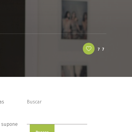
77
as
Buscar
ue supone