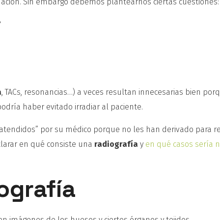
ación. Sin embargo debemos plantearnos ciertas cuestiones:
?
a
, TACs, resonancias…) a veces resultan innecesarias bien por
dría haber evitado irradiar al paciente.
 atendidos” por su médico porque no les han derivado para re
clarar en qué consiste una
radiografía
y
en qué casos sería n
ografía
en imágenes de los huesos y ciertos órganos y tejidos.