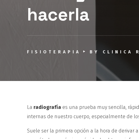
hacerla
FISIOTERAPIA
BY
CLINICA 
La
radiografía
es una prueba muy sencilla, rápi
internas de nuestro cuerpo, especialmente de lo
Suele ser la primera opción a la hora de derivar