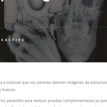
REACTIVE
da e indolora que nos permite obtener imágenes de estructur
s huesos.
 a los pacientes para realizar pruebas complementarias ya q