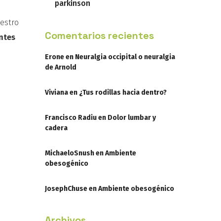
parkinson
uestro
Comentarios recientes
ntes
Erone
en
Neuralgia occipital o neuralgia
de Arnold
Viviana
en
¿Tus rodillas hacia dentro?
Francisco Radiu
en
Dolor lumbar y
cadera
MichaeloSnush
en
Ambiente
obesogénico
JosephChuse
en
Ambiente obesogénico
Archivos