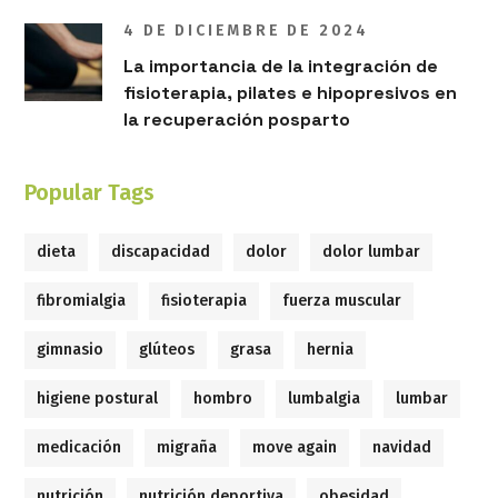
4 DE DICIEMBRE DE 2024
La importancia de la integración de
fisioterapia, pilates e hipopresivos en
la recuperación posparto
Popular Tags
dieta
discapacidad
dolor
dolor lumbar
fibromialgia
fisioterapia
fuerza muscular
gimnasio
glúteos
grasa
hernia
higiene postural
hombro
lumbalgia
lumbar
medicación
migraña
move again
navidad
nutrición
nutrición deportiva
obesidad