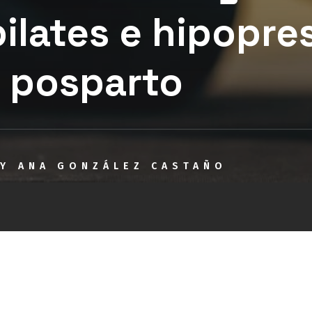
pilates e hipopre
 posparto
BY
ANA GONZÁLEZ CASTAÑO