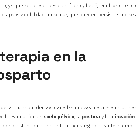
pacto, ya que soporta el peso del útero y bebé; cambios que p
prolapsos y debilidad muscular, que pueden persistir si no s
oterapia en la
osparto
d de la mujer pueden ayudar a las nuevas madres a recuperar
uye la evaluación del
suelo pélvico
, la
postura
y la
alineación
r dolor o disfunción que pueda haber surgido durante el emba