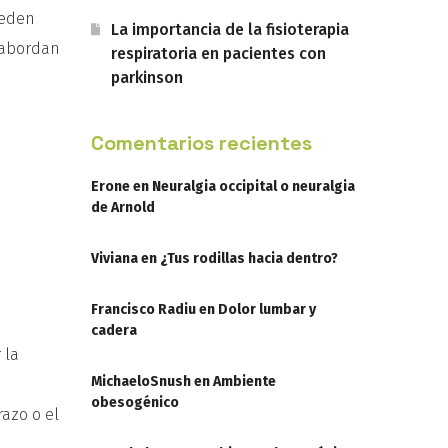
ueden
La importancia de la fisioterapia
e abordan
respiratoria en pacientes con
parkinson
Comentarios recientes
Erone
en
Neuralgia occipital o neuralgia
de Arnold
Viviana
en
¿Tus rodillas hacia dentro?
Francisco Radiu
en
Dolor lumbar y
cadera
 la
MichaeloSnush
en
Ambiente
obesogénico
razo o el