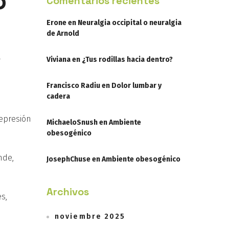
o
Comentarios recientes
Erone
en
Neuralgia occipital o neuralgia
de Arnold
a
Viviana
en
¿Tus rodillas hacia dentro?
Francisco Radiu
en
Dolor lumbar y
cadera
depresión
MichaeloSnush
en
Ambiente
obesogénico
nde,
JosephChuse
en
Ambiente obesogénico
Archivos
s,
noviembre 2025