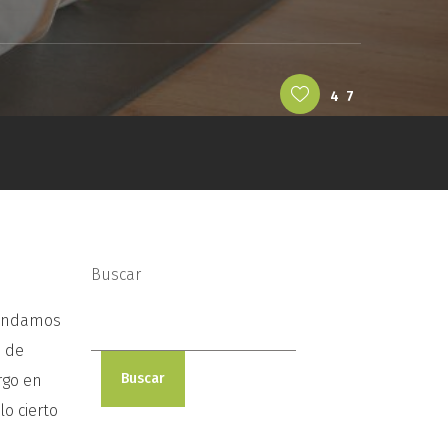
47
Buscar
cindamos
a de
Buscar
rgo en
lo cierto