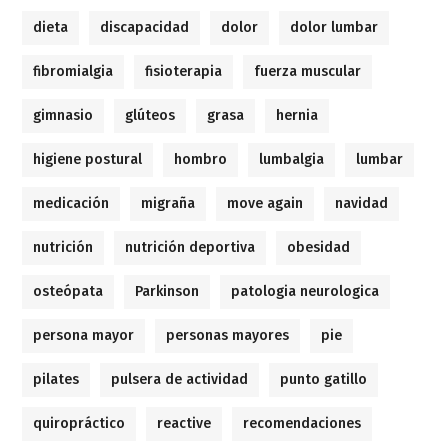
dieta
discapacidad
dolor
dolor lumbar
fibromialgia
fisioterapia
fuerza muscular
gimnasio
glúteos
grasa
hernia
higiene postural
hombro
lumbalgia
lumbar
medicación
migraña
move again
navidad
nutrición
nutrición deportiva
obesidad
osteópata
Parkinson
patologia neurologica
persona mayor
personas mayores
pie
pilates
pulsera de actividad
punto gatillo
quiropráctico
reactive
recomendaciones