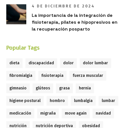
4 DE DICIEMBRE DE 2024
La importancia de la integración de
fisioterapia, pilates e hipopresivos en
la recuperación posparto
Popular Tags
dieta
discapacidad
dolor
dolor lumbar
fibromialgia
fisioterapia
fuerza muscular
gimnasio
glúteos
grasa
hernia
higiene postural
hombro
lumbalgia
lumbar
medicación
migraña
move again
navidad
nutrición
nutrición deportiva
obesidad