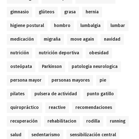
gimnasio
glúteos
grasa
hernia
higiene postural
hombro
lumbalgia
lumbar
medicación
migraña
move again
navidad
nutrición
nutrición deportiva
obesidad
osteópata
Parkinson
patologia neurologica
persona mayor
personas mayores
pie
pilates
pulsera de actividad
punto gatillo
quiropráctico
reactive
recomendaciones
recuperación
rehabilitacion
rodilla
running
salud
sedentarismo
sensibilización central