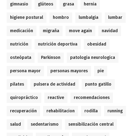
gimnasio
glúteos
grasa
hernia
higiene postural
hombro
lumbalgia
lumbar
medicación
migraña
move again
navidad
nutrición
nutrición deportiva
obesidad
osteópata
Parkinson
patologia neurologica
persona mayor
personas mayores
pie
pilates
pulsera de actividad
punto gatillo
quiropráctico
reactive
recomendaciones
recuperación
rehabilitacion
rodilla
running
salud
sedentarismo
sensibilización central