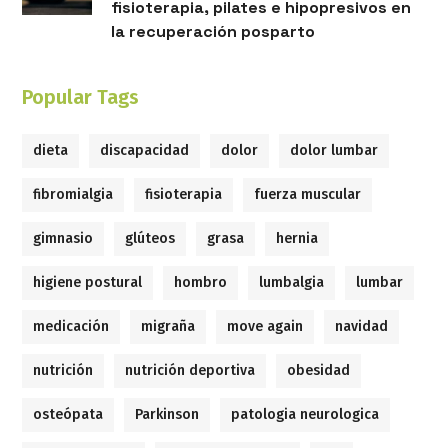
fisioterapia, pilates e hipopresivos en
la recuperación posparto
Popular Tags
dieta
discapacidad
dolor
dolor lumbar
fibromialgia
fisioterapia
fuerza muscular
gimnasio
glúteos
grasa
hernia
higiene postural
hombro
lumbalgia
lumbar
medicación
migraña
move again
navidad
nutrición
nutrición deportiva
obesidad
osteópata
Parkinson
patologia neurologica