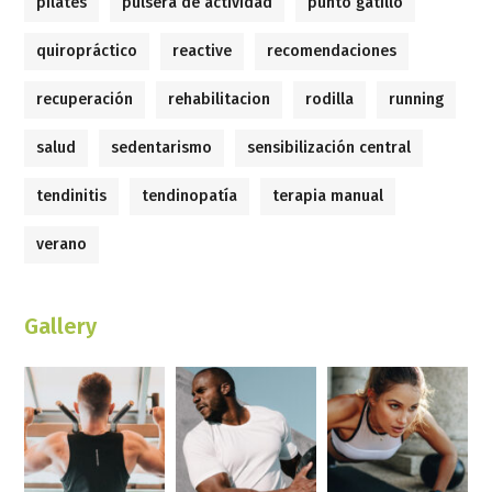
pilates
pulsera de actividad
punto gatillo
quiropráctico
reactive
recomendaciones
recuperación
rehabilitacion
rodilla
running
salud
sedentarismo
sensibilización central
tendinitis
tendinopatía
terapia manual
verano
Gallery