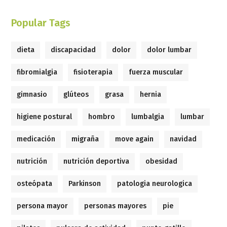
Popular Tags
dieta
discapacidad
dolor
dolor lumbar
fibromialgia
fisioterapia
fuerza muscular
gimnasio
glúteos
grasa
hernia
higiene postural
hombro
lumbalgia
lumbar
medicación
migraña
move again
navidad
nutrición
nutrición deportiva
obesidad
osteópata
Parkinson
patologia neurologica
persona mayor
personas mayores
pie