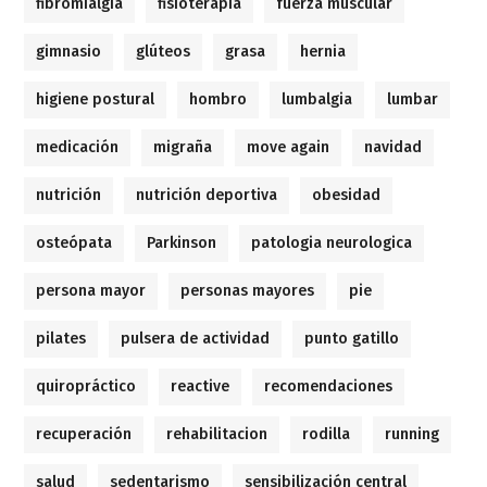
fibromialgia
fisioterapia
fuerza muscular
gimnasio
glúteos
grasa
hernia
higiene postural
hombro
lumbalgia
lumbar
medicación
migraña
move again
navidad
nutrición
nutrición deportiva
obesidad
osteópata
Parkinson
patologia neurologica
persona mayor
personas mayores
pie
pilates
pulsera de actividad
punto gatillo
quiropráctico
reactive
recomendaciones
recuperación
rehabilitacion
rodilla
running
salud
sedentarismo
sensibilización central