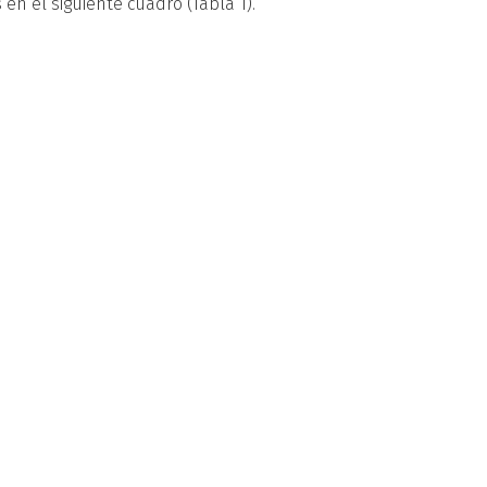
n el siguiente cuadro (Tabla 1).