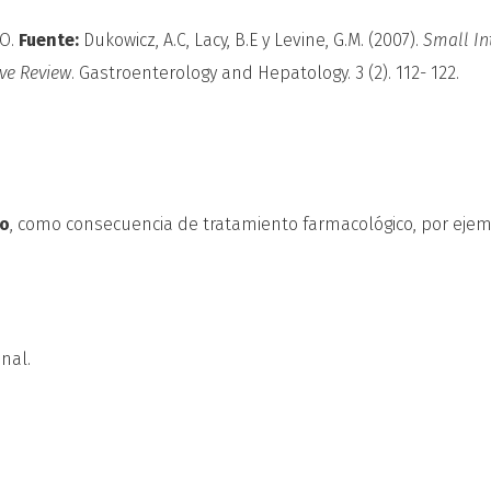
BO.
Fuente:
Dukowicz, A.C, Lacy, B.E y Levine, G.M. (2007).
Small In
ve Review
. Gastroenterology and Hepatology. 3 (2). 112- 122.
co
, como consecuencia de tratamiento farmacológico, por ejem
nal.