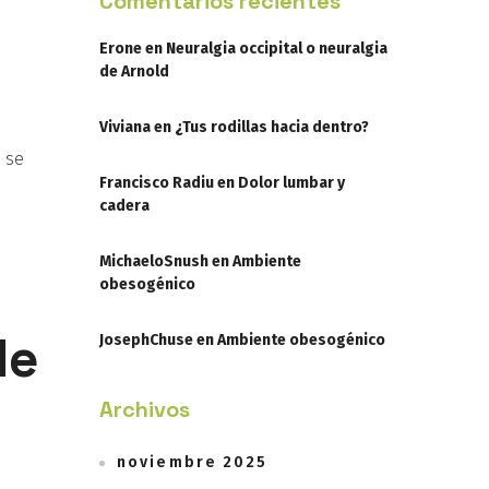
Comentarios recientes
Erone
en
Neuralgia occipital o neuralgia
de Arnold
Viviana
en
¿Tus rodillas hacia dentro?
 se
Francisco Radiu
en
Dolor lumbar y
cadera
MichaeloSnush
en
Ambiente
obesogénico
de
JosephChuse
en
Ambiente obesogénico
Archivos
noviembre 2025