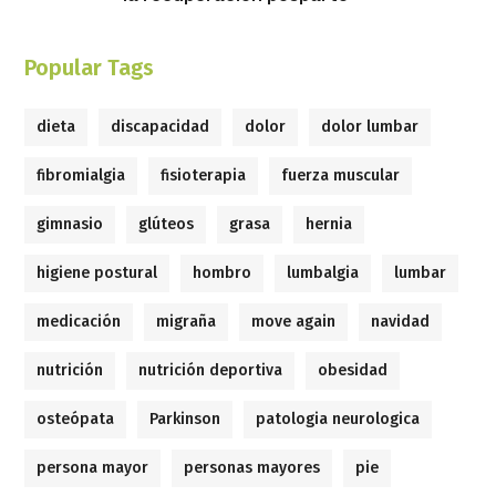
Popular Tags
dieta
discapacidad
dolor
dolor lumbar
fibromialgia
fisioterapia
fuerza muscular
gimnasio
glúteos
grasa
hernia
higiene postural
hombro
lumbalgia
lumbar
medicación
migraña
move again
navidad
nutrición
nutrición deportiva
obesidad
osteópata
Parkinson
patologia neurologica
persona mayor
personas mayores
pie