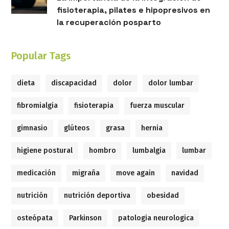
fisioterapia, pilates e hipopresivos en
la recuperación posparto
Popular Tags
dieta
discapacidad
dolor
dolor lumbar
fibromialgia
fisioterapia
fuerza muscular
gimnasio
glúteos
grasa
hernia
higiene postural
hombro
lumbalgia
lumbar
medicación
migraña
move again
navidad
nutrición
nutrición deportiva
obesidad
osteópata
Parkinson
patologia neurologica